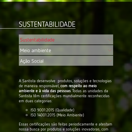
SUSTENTABILIDADE
Sustentabilidade
Meio ambiente
Ação Social
a Santista
A Santista desenvolve produtos, soluções e tecnologias
Além de tod
de maneira responsável,
com respeito ao meio
ambientais 
ambiente e à vida das pessoas
. Todas as unidades da
reduzir ain
Santista têm certificações mundialmente reconhecidas
meio ambie
o entre a
em duas categorias:
unidade.
A ág
 a
ISO 9001:2015 (Qualidade)
devo
ISO 14001:2015 (Meio Ambiente)
prod
 e na
trat
Essas certificações são feitas periodicamente e atestam
proc
nossa busca por produtos e soluções inovadoras, com
proc