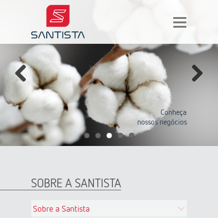
Previous
Next
Soluções
Conheça
Santista Jeanswear
em uniformização
nossos negócios
SOBRE A SANTISTA
Sobre a Santista