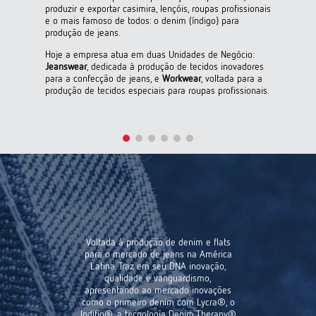
produzir e exportar casimira, lençóis, roupas profissionais
e o mais famoso de todos: o denim (índigo) para
produção de jeans.
Hoje a empresa atua em duas Unidades de Negócio:
Jeanswear
, dedicada à produção de tecidos inovadores
para a confecção de jeans, e
Workwear
, voltada para a
produção de tecidos especiais para roupas profissionais.
Voltada à produção de denim e flats
para o mercado de jeans na América
Latina. Traz em seu DNA inovação,
qualidade e vanguardismo,
apresentando ao mercado inovações
como o primeiro denim com Lycra®, o
Indifio®, a tecnologia Denim Therapy®