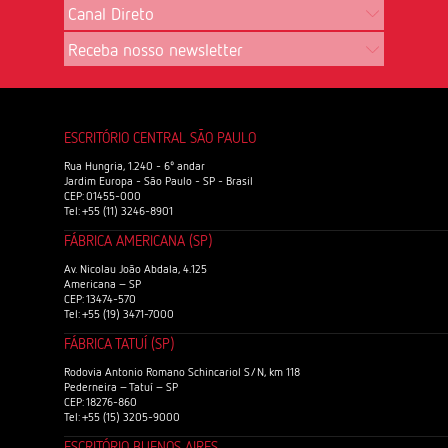
Canal Direto
Receba nosso newsletter
ESCRITÓRIO CENTRAL SÃO PAULO
Rua Hungria, 1.240 - 6º andar
Jardim Europa - São Paulo - SP - Brasil
CEP: 01455-000
Tel: +55 (11) 3246-8901
FÁBRICA AMERICANA (SP)
Av. Nicolau João Abdala, 4.125
Americana – SP
CEP: 13474-570
Tel: +55 (19) 3471-7000
FÁBRICA TATUÍ (SP)
Rodovia Antonio Romano Schincariol S/N, km 118
Pederneira – Tatuí – SP
CEP: 18276-860
Tel: +55 (15) 3205-9000
ESCRITÓRIO BUENOS AIRES