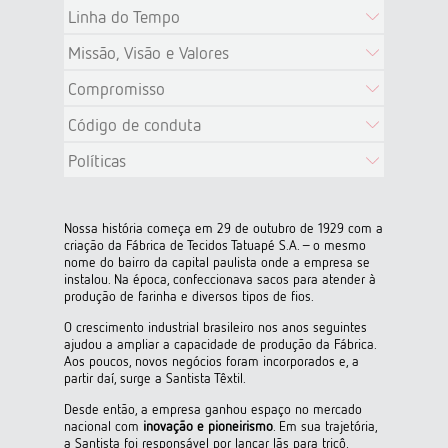
Linha do Tempo
Missão, Visão e Valores
Compromisso
Código de conduta
Políticas
a Segurança
Nossa história começa em 29 de outubro de 1929 com a
ente.
criação da Fábrica de Tecidos Tatuapé S.A. – o mesmo
nome do bairro da capital paulista onde a empresa se
ional (SSO)
instalou. Na época, confeccionava sacos para atender à
produção de farinha e diversos tipos de fios.
mericana
O crescimento industrial brasileiro nos anos seguintes
ajudou a ampliar a capacidade de produção da Fábrica.
Aos poucos, novos negócios foram incorporados e, a
uí
partir daí, surge a Santista Têxtil.
Desde então, a empresa ganhou espaço no mercado
nacional com
inovação e pioneirismo
. Em sua trajetória,
a Santista foi responsável por lançar lãs para tricô,