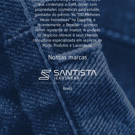
que contempla o Svelt, denim com
propriedades cosméticas para celulite,
ganhador do prêmio “As 100 Melhores
Ideias Inovadoras” na Espanha, e
recentemente, o Repeller - primeiro
denim repelente de insetos. A unidade
de negócios oferece a seus clientes
consultoria especializada em serviços de
Moda, Produtos e Lavanderia.
Nossas marcas
Brasil